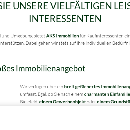
IE UNSERE VIELFÄLTIGEN LE
INTERESSENTEN
ld und Umgebung bietet
AKS Immobilien
für Kaufinteressenten ei
terstützen. Dabei gehen wir stets auf Ihre individuellen Bedürfn
roßes Immobilienangebot
Wir verfügen über ein
breit gefächertes Immobilienan
umfasst. Egal, ob Sie nach einem
charmanten Einfamili
Bielefeld,
einem Gewerbeobjekt
oder
einem Grundst
Unsere Immobilienexperten
stehen in engem Kontakt 
Umgebung, um Ihnen eine große Auswahl an passenden