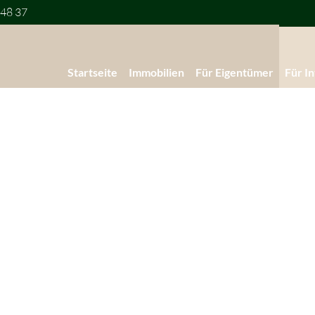
 48 37
Startseite
Immobilien
Für Eigentümer
Für I