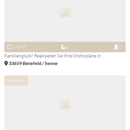
176 m²
3
7
Familienglück! Realisieren Sie Ihre Wohnpläne in ...
33659
Bielefeld / Senne
Referenz