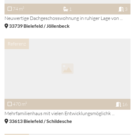
74 m²
1
3
Neuwertige Dachgeschosswohnung in ruhiger Lage von ...
33739
Bielefeld / Jöllenbeck
Referenz
470 m²
16
Mehrfamilienhaus mit vielen Entwicklungsmöglichk ...
33613
Bielefeld / Schildesche