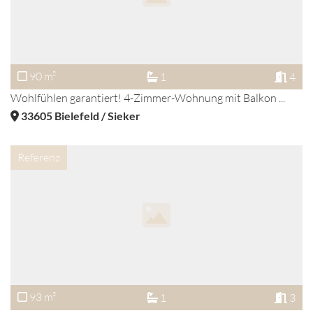
90 m²
1
4
Wohlfühlen garantiert! 4-Zimmer-Wohnung mit Balkon ...
33605
Bielefeld / Sieker
Referenz
93 m²
1
3