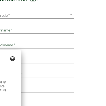
rede *
rname *
chname *
lefonnummer
Mail-Adresse *
raße & Nr.
stleitzahl