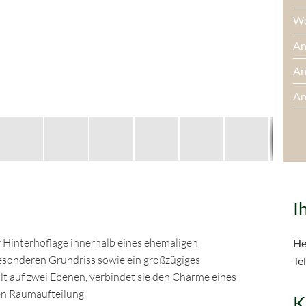
Wo
An
An
An
Be
He
Fa
Te
I
Ka
 Hinterhoflage innerhalb eines ehemaligen
He
Au
sonderen Grundriss sowie ein großzügiges
Tel
Wä
lt auf zwei Ebenen, verbindet sie den Charme eines
en Raumaufteilung.
K