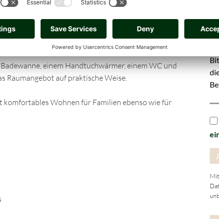
reichend Fläche für ein großes Doppelbett und einen
Or
l als Kinder-, Gäste- oder Arbeitszimmer. Das dritte
tet sich insbesondere als Homeoffice, Ankleide oder
Na
ner Badewanne, einem Handtuchwärmer, einem WC und
as Raumangebot auf praktische Weise.
t komfortables Wohnen für Familien ebenso wie für
ei
Mit
Dat
unb
s