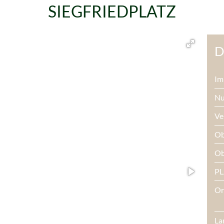
SIEGFRIEDPLATZ
D
I
Nu
Ve
Ob
Ob
PL
Or
La