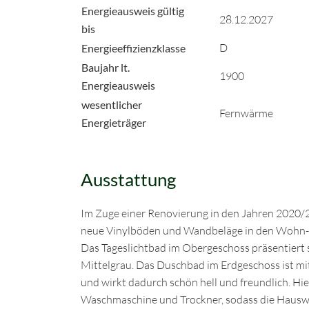
Energieausweis gültig
28.12.2027
bis
D
Energieeffizienzklasse
Baujahr lt.
1900
Energieausweis
wesentlicher
Fernwärme
Energieträger
Ausstattung
Im Zuge einer Renovierung in den Jahren 2020
522 €
neue Vinylböden und Wandbeläge in den Wohn- 
Das Tageslichtbad im Obergeschoss präsentiert 
58 m²
1
Mittelgrau. Das Duschbad im Erdgeschoss ist m
Bequem und zentral wohnen in Bielefeld-
und wirkt dadurch schön hell und freundlich. Hi
Brackwede
Waschmaschine und Trockner, sodass die Hausw
33647
Bielefeld / Brackwede