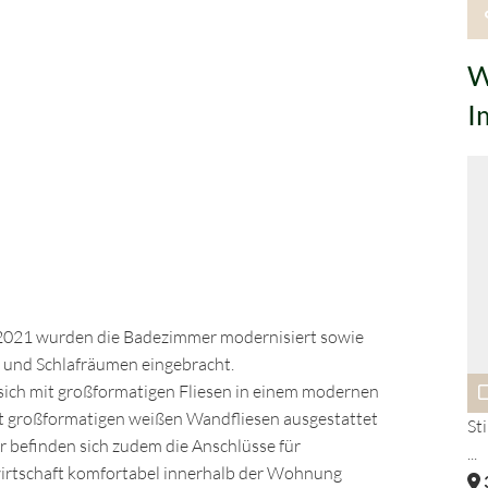
W
I
/2021 wurden die Badezimmer modernisiert sowie
870 €
und Schlafräumen eingebracht.
sich mit großformatigen Fliesen in einem modernen
87 m²
2
1
3
it großformatigen weißen Wandfliesen ausgestattet
Altbau par excellence! In dieser Wohnung werden
St
er befinden sich zudem die Anschlüsse für
...
...
irtschaft komfortabel innerhalb der Wohnung
33602
Bielefeld / Mitte