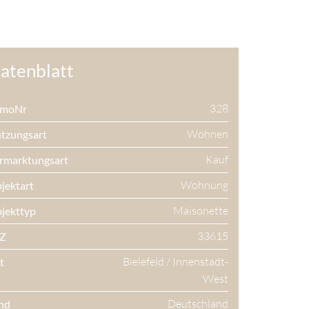
atenblatt
328
mmoNr
Wohnen
tzungsart
Kauf
rmarktungsart
Wohnung
jektart
Maisonette
jekttyp
33615
Z
Bielefeld / Innenstadt-
t
West
Deutschland
nd