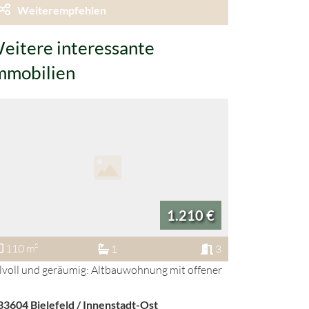
Weiterempfehlen
eitere interessante
mmobilien
1.210 €
110 m²
58 m²
1
3
ilvoll und geräumig: Altbauwohnung mit offener
Bequem und z
Brackwede
33604
Bielefeld / Innenstadt-Ost
33647
Bie