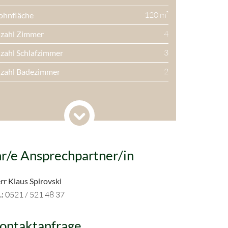
120 m²
hnfläche
4
zahl Zimmer
3
zahl Schlafzimmer
2
zahl Badezimmer
Alternativ
feuerung
Fernwärme
izungsart
Kein Fahrstuhl
hrstuhl
Ja
rrasse
hr/e Ansprechpartner/in
439.000 €
ufpreis
rr Klaus Spirovski
2% zzgl.19% MwSt
ßen-Provision
.:
0521 / 521 48 37
€
hrung
ontaktanfrage