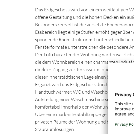
Das Erdgeschoss wird von einem weitläufigen Wo
offene Gestaltung und die hohen Decken ein au
Besonders reizvoll ist die versetzte Ebenenan
Essbereich liegt einige Stufen erhöht gegenübe
spannende Raumstruktur mit unterschiedlichen
Fensterformate unterstreichen die besondere Ar
Der Loftcharakter der Wohnung wird zusätzlich 
die dem Wohnbereich einen charmanten Industri
direkter Zugang zur Terrasse im Innenhof, die ei
dieser innerstädtischen Lage einen besonderen 
Ergänzt wird das Erdgeschoss durch ein hochwe
Handtuchwärmer, WC und Waschbecken. Hier befi
Aufstellung einer Waschmaschine sowie eines Tr
komfortabel innerhalb der Wohnung untergebra
Über eine markante Stahltreppe gelangt man in d
privaten Räume der Wohnung und bietet zusätzl
Stauraumlösungen.