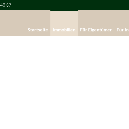
 48 37
Startseite
Immobilien
Für Eigentümer
Für I