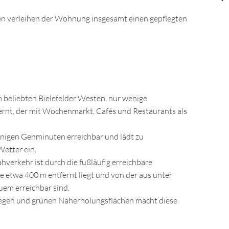
 verleihen der Wohnung insgesamt einen gepflegten
m beliebten Bielefelder Westen, nur wenige
rnt, der mit Wochenmarkt, Cafés und Restaurants als
enigen Gehminuten erreichbar und lädt zu
etter ein.
hverkehr ist durch die fußläufig erreichbare
ie etwa 400 m entfernt liegt und von der aus unter
uem erreichbar sind.
egen und grünen Naherholungsflächen macht diese