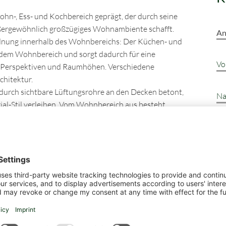
hn-, Ess- und Kochbereich geprägt, der durch seine
ßergewöhnlich großzügiges Wohnambiente schafft.
An
ordnung innerhalb des Wohnbereichs: Der Küchen- und
r dem Wohnbereich und sorgt dadurch für eine
Vo
 Perspektiven und Raumhöhen. Verschiedene
chitektur.
durch sichtbare Lüftungsrohre an den Decken betont,
Na
al-Stil verleihen. Vom Wohnbereich aus besteht
nen geschützten Rückzugsort im Freien bietet und in
Te
Mehrwert darstellt.
rtig ausgestattetes Badezimmer mit Dusche
ndet sich zudem ausreichend Platz für die
E-
ockners, sodass die komplette Hauswirtschaft
cht werden kann.
St
as Obergeschoss. Die großzügige Diele erschließt die
ich Platz für Schränke, Kommoden oder weitere
Po